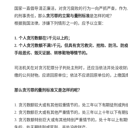
国家一直倡导清正廉洁，对贪污腐败的行为一向严抓严查，作为
的刑事责任，那么
贪污罪的立案与量刑标准
是怎样的呢？
根据我国法律，涉嫌下列情形之一的，应予以立案：
1. 个人贪污数额在5千元以上的；
2. 个人贪污数额不满5千元，但具有贪污救灾、抢险、防汛、
手段恶劣、毁灭证据、转移赃物等情节的。
司法机关在对贪污犯罪分子判处主刑时，还应当依法并处没收财
缴的公共财物，应退回原单位；依法不应退回原单位的，上缴国
那么贪污罪的量刑标准又是怎样的呢？
1. 贪污数额较大或有其他较重情节的，处三年以下有期徒刑或拘
2. 贪污数额巨大或有其他严重情节的，处三年以上十年以下有
3. 贪污数额特别巨大或有其他特别严重情节的，处十年以上有
失的，处无期徒刑或死刑，并处没收财产。