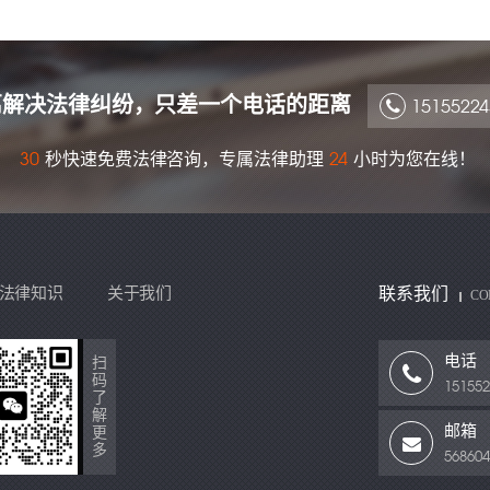
离解决法律纠纷，只差一个电话的距离
15155224
秒快速免费法律咨询，专属法律助理
小时为您在线！
30
24
法律知识
关于我们
联系我们
CO
电话
扫
码
151552
了
解
邮箱
更
多
56860