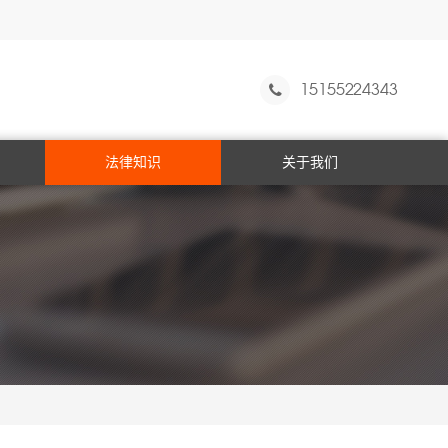
15155224343
法律知识
关于我们
经济犯罪
职务犯罪
毒品犯罪
刑事程序
暴力犯罪
海关走私
药品犯罪
取保候审
常见犯罪