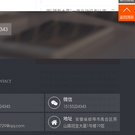
因“疏忽大意”一审立功没有认定，二
审改判
返回顶部
震惊沈阳“未成年故意杀人活埋案”力
343
争改过机会
本站热搜词
蚌埠著名刑事律师|蚌埠知名刑事律师|蚌
埠著名刑事辩护律师|蚌埠著名刑事律师
NTACT
排行榜|蚌埠著名刑辩律师|蚌埠知名刑辩
律师|蚌埠著名刑事诉讼律师|蚌埠知名十
大刑辩律师|蚌埠刑事案件知名律师|蚌埠
微信
刑事案件最好的律师|蚌埠刑事案件最好
24343
15155224343
的律师事务所|蚌埠最好的刑事律师|蚌埠
地址
知名刑事律师排名|蚌埠刑事律师事务所
安徽省蚌埠市禹会区燕
排名前十名|蚌埠刑事律师前十名|蚌埠刑
4729@qq.com
山路冠宜大厦1号楼19层
事案件律师排名|蚌埠最有名的刑事案件