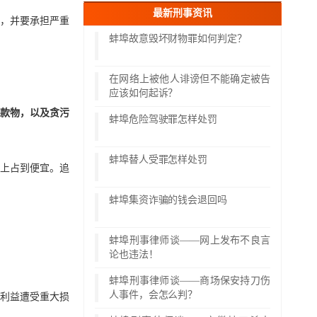
最新刑事资讯
，并要承担严重
蚌埠故意毁坏财物罪如何判定？
在网络上被他人诽谤但不能确定被告
应该如何起诉？
扣款物，以及贪污
蚌埠危险驾驶罪怎样处罚
蚌埠替人受罪怎样处罚
上占到便宜。追
蚌埠集资诈骗的钱会退回吗
蚌埠刑事律师谈——网上发布不良言
论也违法！
蚌埠刑事律师谈——商场保安持刀伤
人事件，会怎么判？
民利益遭受重大损