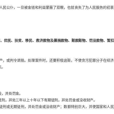
人民公仆，一旦被金钱和利益蒙蔽了双眼，也就丧失了为人民服务的初衷
防疫、优抚、扶贫、移民、救济款物及募捐款物、赃款赃物、罚没款物、暂
产，或判令退赔。处理案件时，还要积极追赃，不使贪污犯罪分子在经济
库。
役，并处罚金。
期徒刑，并处三年以上十年以下有期徒刑，并处罚金或没收财产。
期徒刑或无期徒刑，并处罚金或没收财产；数额特别巨大，并使国家和人