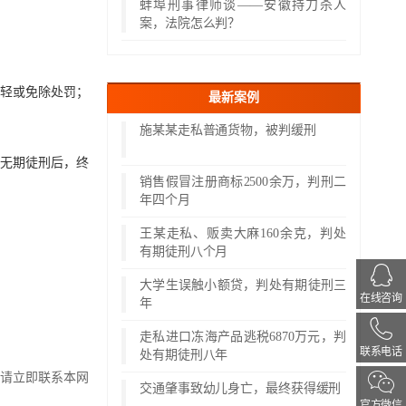
蚌埠刑事律师谈——安徽持刀杀人
案，法院怎么判？
轻或免除处罚；
最新案例
施某某走私普通货物，被判缓刑
无期徒刑后，终
销售假冒注册商标2500余万，判刑二
年四个月
王某走私、贩卖大麻160余克，判处
有期徒刑八个月
大学生误触小额贷，判处有期徒刑三
在线咨询
年
走私进口冻海产品逃税6870万元，判
联系电话
处有期徒刑八年
请立即联系本网
交通肇事致幼儿身亡，最终获得缓刑
官方微信