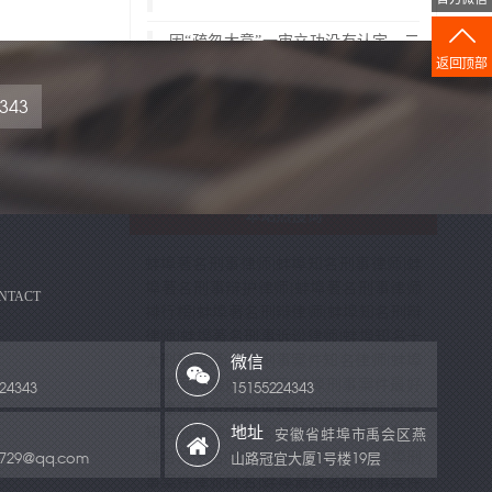
因“疏忽大意”一审立功没有认定，二
审改判
返回顶部
震惊沈阳“未成年故意杀人活埋案”力
343
争改过机会
本站热搜词
蚌埠著名刑事律师|蚌埠知名刑事律师|蚌
埠著名刑事辩护律师|蚌埠著名刑事律师
NTACT
排行榜|蚌埠著名刑辩律师|蚌埠知名刑辩
律师|蚌埠著名刑事诉讼律师|蚌埠知名十
大刑辩律师|蚌埠刑事案件知名律师|蚌埠
微信
刑事案件最好的律师|蚌埠刑事案件最好
24343
15155224343
的律师事务所|蚌埠最好的刑事律师|蚌埠
地址
知名刑事律师排名|蚌埠刑事律师事务所
安徽省蚌埠市禹会区燕
排名前十名|蚌埠刑事律师前十名|蚌埠刑
4729@qq.com
山路冠宜大厦1号楼19层
事案件律师排名|蚌埠最有名的刑事案件