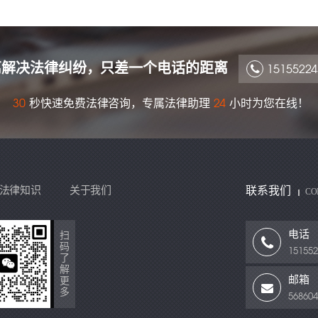
离解决法律纠纷，只差一个电话的距离
15155224
秒快速免费法律咨询，专属法律助理
小时为您在线！
30
24
法律知识
关于我们
联系我们
CO
电话
扫
码
151552
了
解
邮箱
更
多
56860