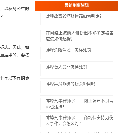
最新刑事资讯
，以私刻公章的
蚌埠故意毁坏财物罪如何判定？
的？
在网络上被他人诽谤但不能确定被告
应该如何起诉？
标志。因此，如
蚌埠危险驾驶罪怎样处罚
重后果的，要按
蚌埠替人受罪怎样处罚
十年以下有期徒
蚌埠集资诈骗的钱会退回吗
蚌埠刑事律师谈——网上发布不良言
论也违法！
蚌埠刑事律师谈——商场保安持刀伤
人事件，会怎么判？