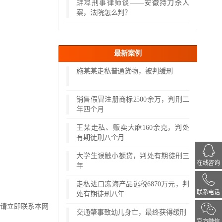
蚌埠刑事律师谈——安徽持刀杀人
案，法院怎么判？
最新案例
施某某走私普通货物，被判缓刑
销售假冒注册商标2500余万，判刑二
年四个月
王某走私、贩卖大麻160余克，判处
有期徒刑八个月
大学生误触小额贷，判处有期徒刑三
在线咨询
年
走私进口冻海产品逃税6870万元，判
联系电话
处有期徒刑八年
请立即联系本网
交通肇事致幼儿身亡，最终获得缓刑
官方微信