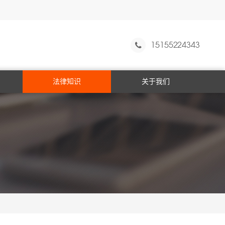
15155224343
法律知识
关于我们
经济犯罪
职务犯罪
毒品犯罪
刑事程序
暴力犯罪
海关走私
药品犯罪
取保候审
常见犯罪