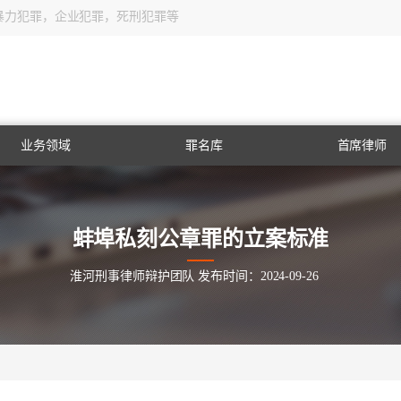
暴力犯罪，企业犯罪，死刑犯罪等
业务领域
罪名库
首席律师
企业刑事法律风险防
法律咨询
法律援助
律师会见
取保候审
出庭辩护
海关走私
毒品犯罪
职务犯罪
经济犯罪
暴力犯罪
药品犯罪
取保候审
常见犯罪
控
蚌埠私刻公章罪的立案标准
淮河刑事律师辩护团队 发布时间：2024-09-26