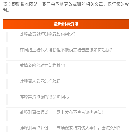
请立即联系本网站，我们会予以更改或删除相关文章，保证您的权
利。
最新刑事资讯
蚌埠故意毁坏财物罪如何判定？
在网络上被他人诽谤但不能确定被告应该如何起诉？
蚌埠危险驾驶罪怎样处罚
蚌埠替人受罪怎样处罚
蚌埠集资诈骗的钱会退回吗
蚌埠刑事律师谈——网上发布不良言论也违法！
蚌埠刑事律师谈——商场保安持刀伤人事件，会怎么判？