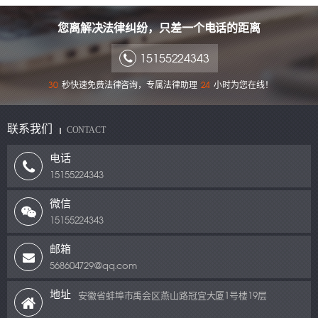
您离解决法律纠纷，只差一个电话的距离
15155224343
秒快速免费法律咨询，专属法律助理
小时为您在线！
30
24
联系我们
CONTACT
电话
15155224343
微信
15155224343
邮箱
568604729@qq.com
地址
安徽省蚌埠市禹会区燕山路冠宜大厦1号楼19层