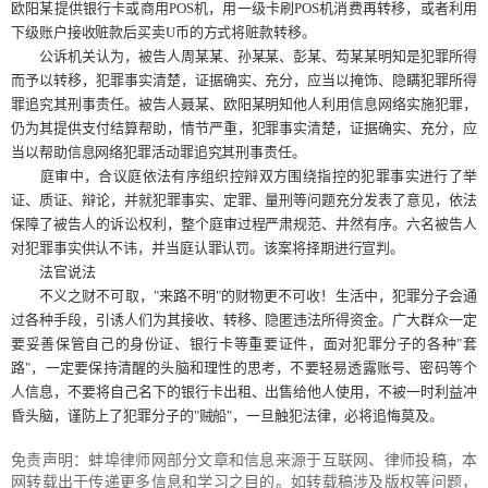
欧阳某提供银行卡或商用POS机，用一级卡刷POS机消费再转移，或者利用
下级账户接收赃款后买卖U币的方式将赃款转移。
公诉机关认为，被告人周某某、孙某某、彭某、芶某某明知是犯罪所得
而予以转移，犯罪事实清楚，证据确实、充分，应当以掩饰、隐瞒犯罪所得
罪追究其刑事责任。被告人聂某、欧阳某明知他人利用信息网络实施犯罪，
仍为其提供支付结算帮助，情节严重，犯罪事实清楚，证据确实、充分，应
当以帮助信息网络犯罪活动罪追究其刑事责任。
庭审中，合议庭依法有序组织控辩双方围绕指控的犯罪事实进行了举
证、质证、辩论，并就犯罪事实、定罪、量刑等问题充分发表了意见，依法
保障了被告人的诉讼权利，整个庭审过程严肃规范、井然有序。六名被告人
对犯罪事实供认不讳，并当庭认罪认罚。该案将择期进行宣判。
法官说法
不义之财不可取，"来路不明"的财物更不可收！生活中，犯罪分子会通
过各种手段，引诱人们为其接收、转移、隐匿违法所得资金。广大群众一定
要妥善保管自己的身份证、银行卡等重要证件，面对犯罪分子的各种"套
路"，一定要保持清醒的头脑和理性的思考，不要轻易透露账号、密码等个
人信息，不要将自己名下的银行卡出租、出售给他人使用，不被一时利益冲
昏头脑，谨防上了犯罪分子的"贼船"，一旦触犯法律，必将追悔莫及。
免责声明：蚌埠律师网部分文章和信息来源于互联网、律师投稿，本
网转载出于传递更多信息和学习之目的。如转载稿涉及版权等问题，