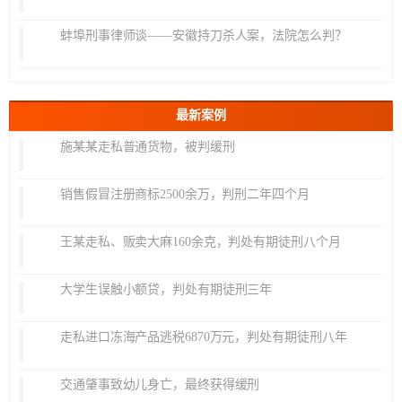
蚌埠刑事律师谈——安徽持刀杀人案，法院怎么判？
最新案例
施某某走私普通货物，被判缓刑
销售假冒注册商标2500余万，判刑二年四个月
王某走私、贩卖大麻160余克，判处有期徒刑八个月
大学生误触小额贷，判处有期徒刑三年
走私进口冻海产品逃税6870万元，判处有期徒刑八年
交通肇事致幼儿身亡，最终获得缓刑